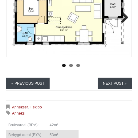
Next
« PREVIOUS POST
NEXT POST »
Annekser
,
Flexibo
Anneks
Bruksareal (BRA):
42m²
Bebygd areal (BYA):
53m²