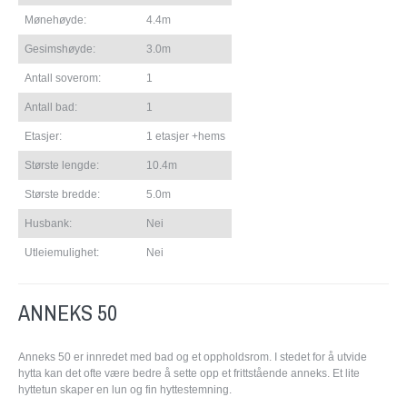
Mønehøyde:
4.4m
Gesimshøyde:
3.0m
Antall soverom:
1
Antall bad:
1
Etasjer:
1 etasjer +hems
Største lengde:
10.4m
Største bredde:
5.0m
Husbank:
Nei
Utleiemulighet:
Nei
ANNEKS 50
Anneks 50 er innredet med bad og et oppholdsrom. I stedet for å utvide
hytta kan det ofte være bedre å sette opp et frittstående anneks. Et lite
hyttetun skaper en lun og fin hyttestemning.