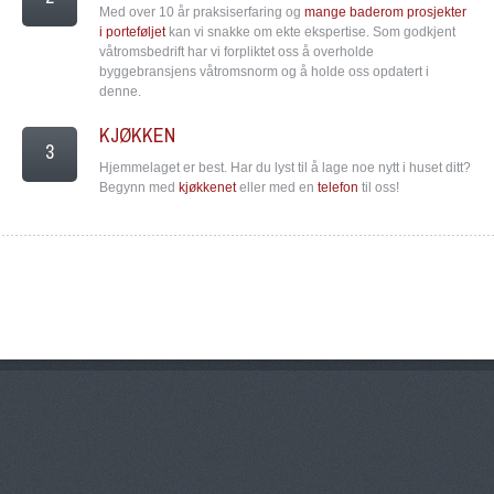
Med over 10 år praksiserfaring og
mange baderom prosjekter
i porteføljet
kan vi snakke om ekte ekspertise. Som godkjent
våtromsbedrift har vi forpliktet oss å overholde
byggebransjens våtromsnorm og å holde oss opdatert i
denne.
KJØKKEN
3
Hjemmelaget er best. Har du lyst til å lage noe nytt i huset ditt?
Begynn med
kjøkkenet
eller med en
telefon
til oss!