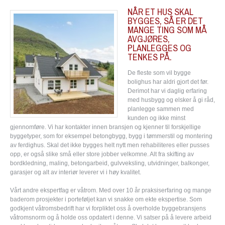
NÅR ET HUS SKAL
BYGGES, SÅ ER DET
MANGE TING SOM MÅ
AVGJØRES,
PLANLEGGES OG
TENKES PÅ.
De fleste som vil bygge
bolighus har aldri gjort det før.
Derimot har vi daglig erfaring
med husbygg og elsker å gi råd,
planlegge sammen med
kunden og ikke minst
gjennomføre. Vi har kontakter innen bransjen og kjenner til forskjellige
byggetyper, som for eksempel betongbygg, bygg i tømmerstil og montering
av ferdighus. Skal det ikke bygges helt nytt men rehabiliteres eller pusses
opp, er også slike små eller store jobber velkomne. Alt fra skifting av
bordkledning, maling, betongarbeid, gulvveksling, utvidninger, balkonger,
garasjer og alt av interiør leverer vi i høy kvalitet.
Vårt andre ekspertfag er våtrom. Med over 10 år praksiserfaring og mange
baderom prosjekter i porteføljet kan vi snakke om ekte ekspertise. Som
godkjent våtromsbedrift har vi forpliktet oss å overholde byggebransjens
våtromsnorm og å holde oss opdatert i denne. Vi satser på å levere arbeid