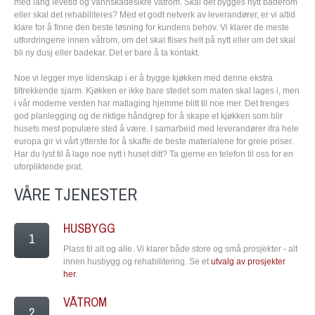
med lang levetid og vannskadesikre våtrom. Skal det bygges nytt baderom
eller skal det rehabiliteres? Med et godt netverk av leverandører, er vi altid
klare for å finne den beste løsning for kundens behov. Vi klarer de meste
utfordringene innen våtrom, om det skal flises helt på nytt eller om det skal
bli ny dusj eller badekar. Det er bare å ta kontakt.
Noe vi legger mye lidenskap i er å bygge kjøkken med denne ekstra
tiltrekkende sjarm. Kjøkken er ikke bare stedet som maten skal lages i, men
i vår moderne verden har matlaging hjemme blitt til noe mer. Det trenges
god planlegging og de riktige håndgrep for å skape et kjøkken som blir
husets mest populære sted å være. I samarbeid med leverandører ifra hele
europa gir vi vårt ytterste for å skaffe de beste materialene for greie priser.
Har du lyst til å lage noe nytt i huset ditt? Ta gjerne en telefon til oss for en
uforpliktende prat.
VÅRE TJENESTER
HUSBYGG
1
Plass til alt og alle. Vi klarer både store og små prosjekter - alt
innen husbygg og rehabilitering. Se et
utvalg av prosjekter
her
.
VÅTROM
2