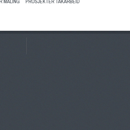
R MALING
PROSJEKTER TAKARBEID