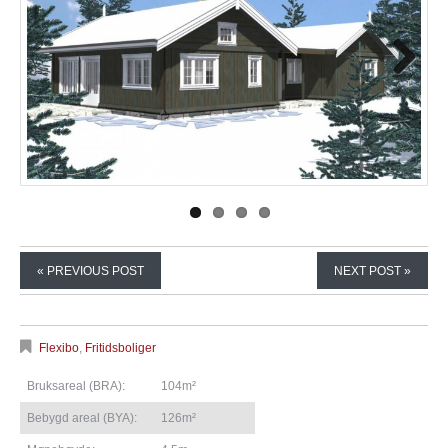
Next
« PREVIOUS POST
NEXT POST »
Flexibo
,
Fritidsboliger
Bruksareal (BRA):
104m²
Bebygd areal (BYA):
126m²