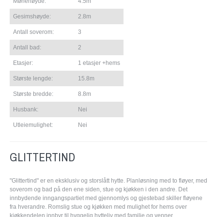
Mønehøyde:
4.5m
Gesimshøyde:
2.8m
Antall soverom:
3
Antall bad:
2
Etasjer:
1 etasjer +hems
Største lengde:
15.8m
Største bredde:
8.8m
Husbank:
Nei
Utleiemulighet:
Nei
GLITTERTIND
"Glittertind" er en eksklusiv og storslått hytte. Planløsning med to fløyer, med
soverom og bad på den ene siden, stue og kjøkken i den andre. Det
innbydende inngangspartiet med gjennomlys og gjestebad skiller fløyene
fra hverandre. Romslig stue og kjøkken med mulighet for hems over
kjøkkendelen innbyr til hyggelig hytteliv med familie og venner.