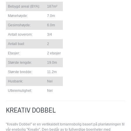
Bebygd areal (BYA):
187m²
Mønehøyde:
7.0m
Gesimshøyde:
6.0m
Antall soverom:
3/4
Antall bad:
2
Etasjer:
2 etasjer
Største lengde:
19.0m
Største bredde:
11.2m
Husbank:
Nei
Utleiemulighet:
Nei
KREATIV DOBBEL
"Kreativ Dobbel" er en vertikaldelt tomannsbolig basert på planløsningen til
vår enebolig "Kreativ". Den består av to fullverdige boenheter med