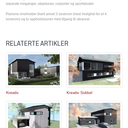
separate innganger, uteplasser, carporter og sportsboder.
Planene inneholder blant annet 3 soverom (med mulighet for et 4.
soverom) og to oppholdssoner med tilgang til uteareal.
RELATERTE ARTIKLER
Kreativ
Kreativ Sokkel