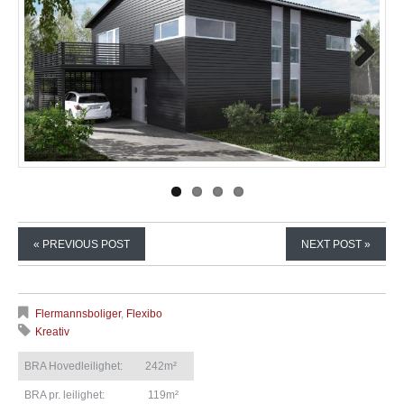
Next
« PREVIOUS POST
NEXT POST »
Flermannsboliger
,
Flexibo
Kreativ
BRA Hovedleilighet:
242m²
BRA pr. leilighet:
119m²