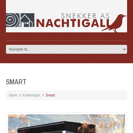
SMART
Hjem
Eneboliger
Smart