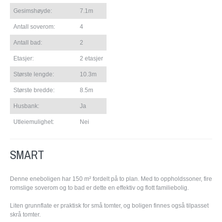
Gesimshøyde:
7.1m
Antall soverom:
4
Antall bad:
2
Etasjer:
2 etasjer
Største lengde:
10.3m
Største bredde:
8.5m
Husbank:
Ja
Utleiemulighet:
Nei
SMART
Denne eneboligen har 150 m² fordelt på to plan. Med to oppholdssoner, fire
romslige soverom og to bad er dette en effektiv og flott familiebolig.
Liten grunnflate er praktisk for små tomter, og boligen finnes også tilpasset
skrå tomter.