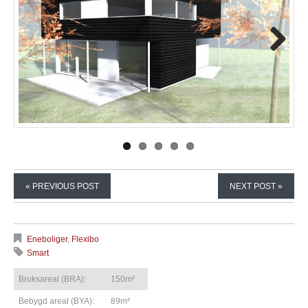
Next
« PREVIOUS POST
NEXT POST »
Eneboliger
,
Flexibo
Smart
Bruksareal (BRA):
150m²
Bebygd areal (BYA):
89m²