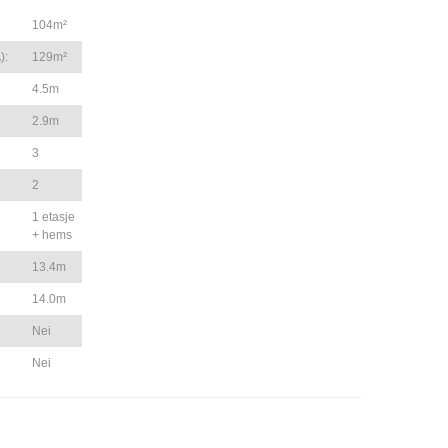
104m²
):
129m²
4.5m
2.9m
3
2
1 etasje
+ hems
13.4m
14.0m
Nei
Nei