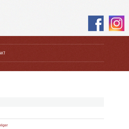
AKT
oliger