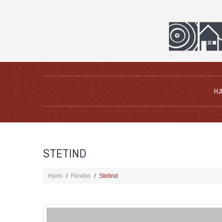
HJ
STETIND
Hjem
Flexibo
Stetind