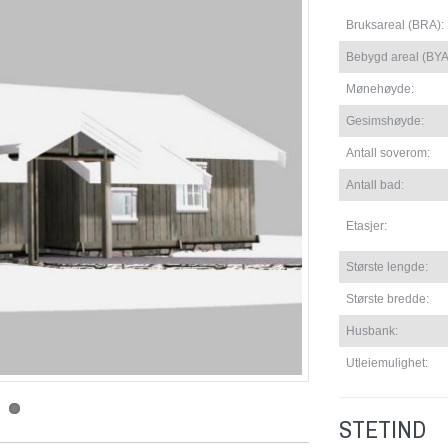
Bruksareal (BRA):
Bebygd areal (BYA
Mønehøyde:
Gesimshøyde:
Antall soverom:
Antall bad:
Etasjer:
Største lengde:
Største bredde:
Husbank:
Utleiemulighet:
STETIND