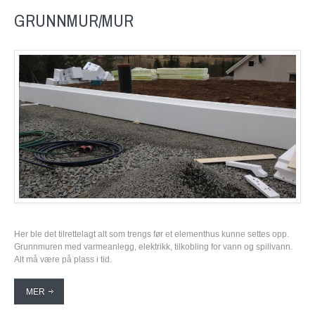
GRUNNMUR/MUR
Her ble det tilrettelagt alt som trengs før et elementhus kunne settes opp.
Grunnmuren med varmeanlegg, elektrikk, tilkobling for vann og spillvann.
Alt må være på plass i tid.
MER