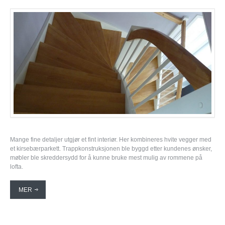
Mange fine detaljer utgjør et fint interiør. Her kombineres hvite vegger med
et kirsebærparkett. Trappkonstruksjonen ble byggd etter kundenes ønsker,
møbler ble skreddersydd for å kunne bruke mest mulig av rommene på
lofta.
MER