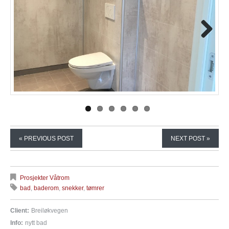
Next
« PREVIOUS POST
NEXT POST »
Prosjekter Våtrom
bad
,
baderom
,
snekker
,
tømrer
Client:
Breiløkvegen
Info:
nytt bad