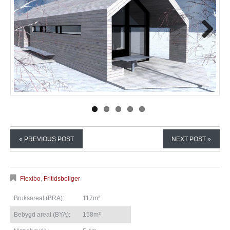
Next
« PREVIOUS POST
NEXT POST »
Flexibo
,
Fritidsboliger
Bruksareal (BRA):
117m²
Bebygd areal (BYA):
158m²