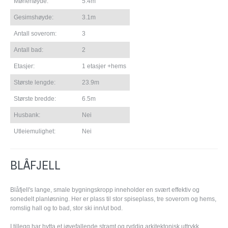
Mønehøyde:
5.4m
Gesimshøyde:
3.1m
Antall soverom:
3
Antall bad:
2
Etasjer:
1 etasjer +hems
Største lengde:
23.9m
Største bredde:
6.5m
Husbank:
Nei
Utleiemulighet:
Nei
BLÅFJELL
Blåfjell's lange, smale bygningskropp inneholder en svært effektiv og
sonedelt planløsning. Her er plass til stor spiseplass, tre soverom og hems,
romslig hall og to bad, stor ski inn/ut bod.
I tillegg har hytta et iøyefallende stramt og ryddig arkitektonisk uttrykk.