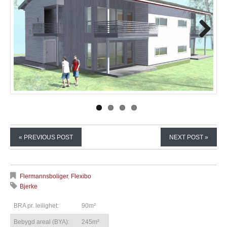
Next
« PREVIOUS POST
NEXT POST »
Flermannsboliger
,
Flexibo
Bjerke
BRA pr. leilighet:
90m²
Bebygd areal (BYA):
245m²