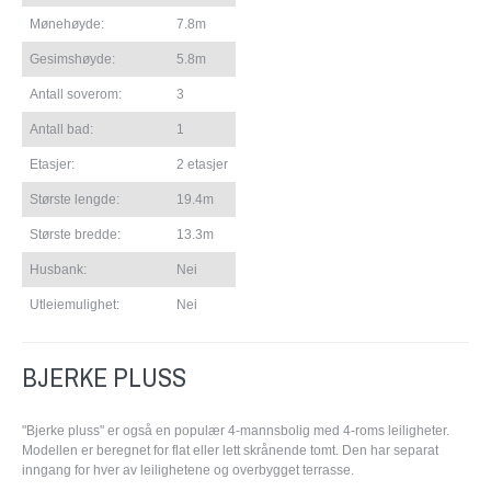
Mønehøyde:
7.8m
Gesimshøyde:
5.8m
Antall soverom:
3
Antall bad:
1
Etasjer:
2 etasjer
Største lengde:
19.4m
Største bredde:
13.3m
Husbank:
Nei
Utleiemulighet:
Nei
BJERKE PLUSS
"Bjerke pluss" er også en populær 4-mannsbolig med 4-roms leiligheter.
Modellen er beregnet for flat eller lett skrånende tomt. Den har separat
inngang for hver av leilighetene og overbygget terrasse.