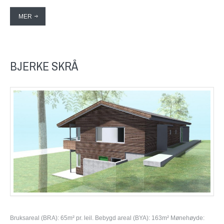
MER
BJERKE SKRÅ
Bruksareal (BRA): 65m² pr. leil. Bebygd areal (BYA): 163m² Mønehøyde: