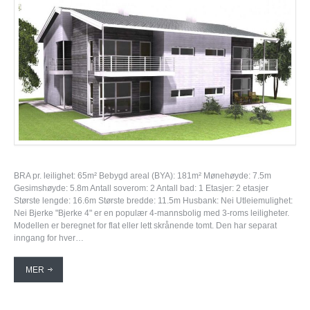
BRA pr. leilighet: 65m² Bebygd areal (BYA): 181m² Mønehøyde: 7.5m
Gesimshøyde: 5.8m Antall soverom: 2 Antall bad: 1 Etasjer: 2 etasjer
Største lengde: 16.6m Største bredde: 11.5m Husbank: Nei Utleiemulighet:
Nei Bjerke "Bjerke 4" er en populær 4-mannsbolig med 3-roms leiligheter.
Modellen er beregnet for flat eller lett skrånende tomt. Den har separat
inngang for hver…
MER