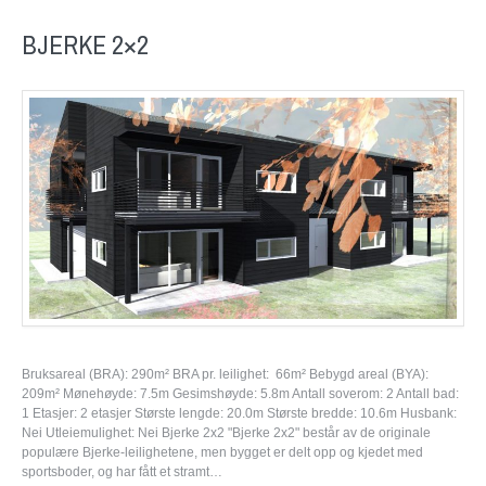
BJERKE 2×2
Bruksareal (BRA): 290m² BRA pr. leilighet: 66m² Bebygd areal (BYA):
209m² Mønehøyde: 7.5m Gesimshøyde: 5.8m Antall soverom: 2 Antall bad:
1 Etasjer: 2 etasjer Største lengde: 20.0m Største bredde: 10.6m Husbank:
Nei Utleiemulighet: Nei Bjerke 2x2 "Bjerke 2x2" består av de originale
populære Bjerke-leilighetene, men bygget er delt opp og kjedet med
sportsboder, og har fått et stramt…