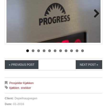
Next
« PREVIOUS POST
NEXT POST »
Prosjekter Kjøkken
kjøkken
,
snekker
Client:
Depelhaugvegen
Date:
01-2016